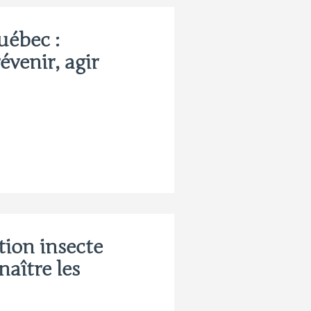
uébec :
évenir, agir
tion insecte
aître les