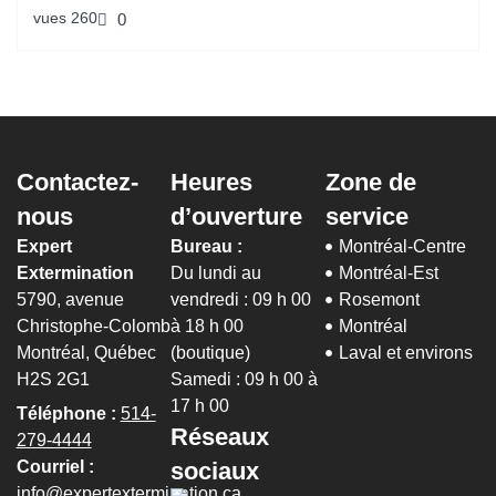
vues
260
0
Contactez-
Heures
Zone de
nous
d’ouverture
service
Expert
Bureau :
Montréal-Centre
Extermination
Du lundi au
Montréal-Est
5790, avenue
vendredi : 09 h 00
Rosemont
Christophe-Colomb
à 18 h 00
Montréal
Montréal, Québec
(boutique)
Laval et environs
H2S 2G1
Samedi : 09 h 00 à
17 h 00
Téléphone :
514-
Réseaux
279-4444
sociaux
Courriel :
info@expertextermination.ca